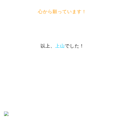
心から願っています！
以上、
上山
でした！