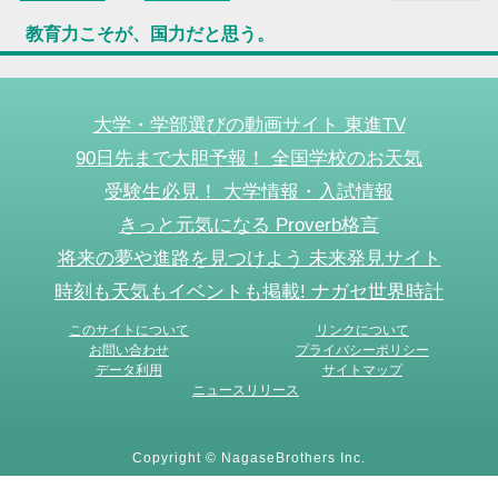
教育力こそが、国力だと思う。
大学・学部選びの動画サイト 東進TV
90日先まで大胆予報！ 全国学校のお天気
受験生必見！ 大学情報・入試情報
きっと元気になる Proverb格言
将来の夢や進路を見つけよう 未来発見サイト
時刻も天気もイベントも掲載! ナガセ世界時計
このサイトについて
リンクについて
お問い合わせ
プライバシーポリシー
データ利用
サイトマップ
ニュースリリース
Copyright © NagaseBrothers Inc.