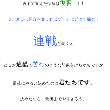
復習
必ず間違えた個所は
！！！
３、連日は見方を変えればゾーンに近づく機会！
連戦
と聞くと
過酷
苦行
どこか
で
のような印象を持ちがちですが
君たちです
最後にやると決めたのは
。
決めたなら、最後までやりきろう。