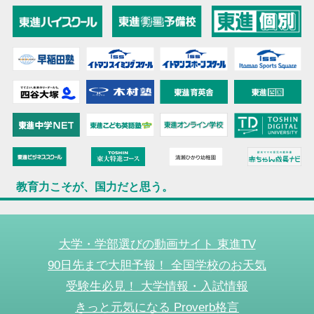
教育力こそが、国力だと思う。
大学・学部選びの動画サイト 東進TV
90日先まで大胆予報！ 全国学校のお天気
受験生必見！ 大学情報・入試情報
きっと元気になる Proverb格言