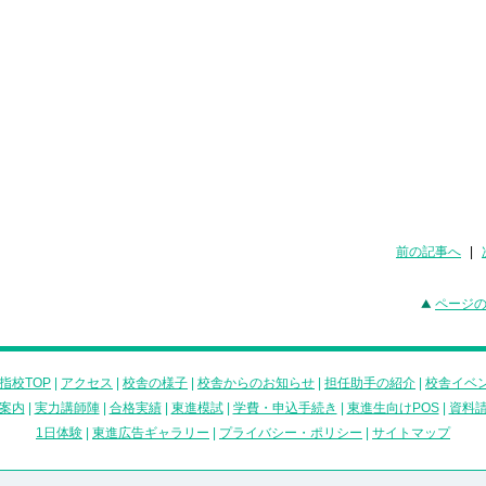
前の記事へ
|
ページ
指校TOP
|
アクセス
|
校舎の様子
|
校舎からのお知らせ
|
担任助手の紹介
|
校舎イベ
案内
|
実力講師陣
|
合格実績
|
東進模試
|
学費・申込手続き
|
東進生向けPOS
|
資料
1日体験
|
東進広告ギャラリー
|
プライバシー・ポリシー
|
サイトマップ