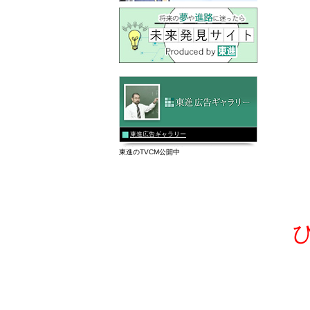
東進広告ギャラリー
東進のTVCM公開中