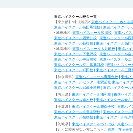
東進ハイスクール校舎一覧
【東京都】<中央地区>
東進ハイスクール市ヶ谷
東進ハイスクール高田馬場校
|
東進ハイスクール
<城東地区>
東進ハイスクール綾瀬校
|
東進ハイス
東進ハイスクール西新井校
|
東進ハイスクール西
東進ハイスクール荻窪校
|
東進ハイスクール高円
<城南地区>
東進ハイスクール大井町校
|
東進ハイ
東進ハイスクール下北沢校
|
東進ハイスクール自
東進ハイスクール中目黒校
|
東進ハイスクール二
東進ハイスクール立川駅北口校
|
東進ハイスクー
東進ハイスクール町田校
|
東進ハイスクール三鷹
【神奈川県】
東進ハイスクール青葉台校
|
東進ハ
東進ハイスクールセンター南駅前校
東進ハイス
東進ハイスクール武蔵小杉校
|
東進ハイスクール
【埼玉県】
東進ハイスクール浦和校
|
東進ハイス
東進ハイスクール志木校
|
東進ハイスクールせん
【千葉県】
東進ハイスクール我孫子校
|
東進ハイ
東進ハイスクール北習志野校
|
東進ハイスクール
東進ハイスクール船橋校
|
東進ハイスクール松戸
【茨城県】
東進ハイスクールつくば校
|
東進ハイ
【近くに校舎がない方はこちら】
東進 在宅受講