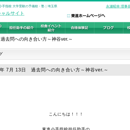
ル 小手指校 大学受験の予備校・塾｜埼玉県
永瀬昭幸 理事
過去問への向き合い方～神谷ver.～
グ
9年 7月 13日 過去問への向き合い方～神谷ver.～
こんにちは！！！
東進小手指校担任助手の