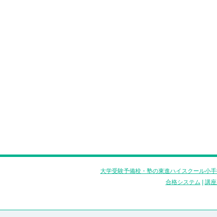
大学受験予備校・塾の東進ハイスクール小手
合格システム
|
講座