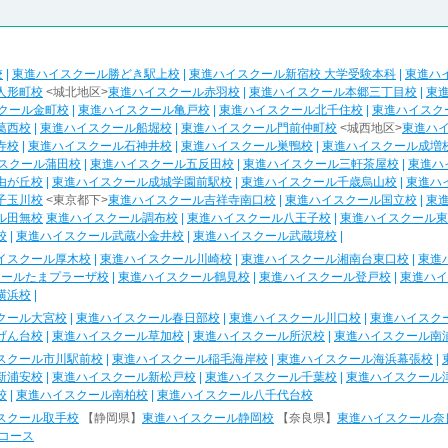
校
|
東進ハイスクール勝どき駅上校
|
東進ハイスクール新宿校 大学受験本科
|
東進ハ
人形町校
<城北地区>
東進ハイスクール赤羽校
|
東進ハイスクール本郷三丁目校
|
東
クール金町校
|
東進ハイスクール亀戸校
|
東進ハイスクール北千住校
|
東進ハイスク
葛西校
|
東進ハイスクール船堀校
|
東進ハイスクール門前仲町校
<城西地区>
東進ハ
寺校
|
東進ハイスクール石神井校
|
東進ハイスクール巣鴨校
|
東進ハイスクール成増
スクール蒲田校
|
東進ハイスクール五反田校
|
東進ハイスクール三軒茶屋校
|
東進ハ
由が丘校
|
東進ハイスクール成城学園前駅校
|
東進ハイスクール千歳烏山校
|
東進ハ
子玉川校
<東京都下>
東進ハイスクール吉祥寺南口校
|
東進ハイスクール国立校
|
東
ル田無校
東進ハイスクール調布校
|
東進ハイスクール八王子校
|
東進ハイスクール東
校
|
東進ハイスクール武蔵小金井校
|
東進ハイスクール武蔵境校
|
イスクール厚木校
|
東進ハイスクール川崎校
|
東進ハイスクール湘南台東口校
|
東進
クールたまプラーザ校
|
東進ハイスクール鶴見校
|
東進ハイスクール登戸校
|
東進ハイ
横浜校
|
クール大宮校
|
東進ハイスクール春日部校
|
東進ハイスクール川口校
|
東進ハイスク
げん台校
|
東進ハイスクール草加校
|
東進ハイスクール所沢校
|
東進ハイスクール南
スクール市川駅前校
|
東進ハイスクール稲毛海岸校
|
東進ハイスクール海浜幕張校
|
新浦安校
|
東進ハイスクール新松戸校
|
東進ハイスクール千葉校
|
東進ハイスクール
校
|
東進ハイスクール南柏校
|
東進ハイスクール八千代台校
スクール取手校
【静岡県】
東進ハイスクール静岡校
【奈良県】
東進ハイスクール奈
コース