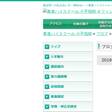
過去問への向き合い方～神谷ver.～ | 東進ハイスクー
東進ハイスクール 小手指校
»
ブログ
»
ブロ
201