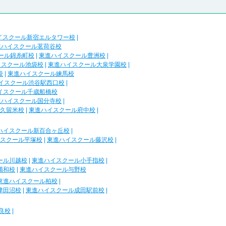
イスクール新宿エルタワー校
|
進ハイスクール茗荷谷校
ール錦糸町校
|
東進ハイスクール豊洲校
|
イスクール池袋校
|
東進ハイスクール大泉学園校
|
校
|
東進ハイスクール練馬校
イスクール渋谷駅西口校
|
イスクール千歳船橋校
進ハイスクール国分寺校
|
久留米校
|
東進ハイスクール府中校
|
ハイスクール新百合ヶ丘校
|
スクール平塚校
|
東進ハイスクール藤沢校
|
ール川越校
|
東進ハイスクール小手指校
|
浦和校
|
東進ハイスクール与野校
東進ハイスクール柏校
|
津田沼校
|
東進ハイスクール成田駅前校
|
良校
|