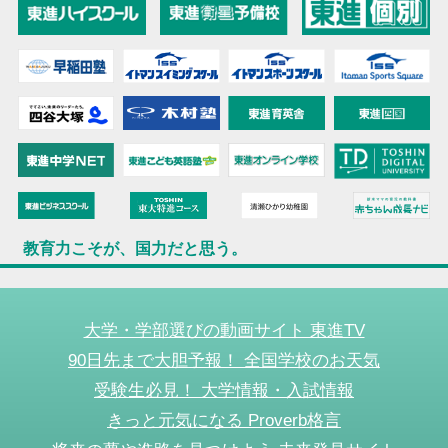
教育力こそが、国力だと思う。
大学・学部選びの動画サイト 東進TV
90日先まで大胆予報！ 全国学校のお天気
受験生必見！ 大学情報・入試情報
きっと元気になる Proverb格言