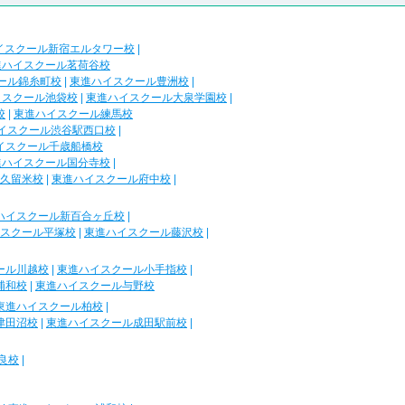
イスクール新宿エルタワー校
|
進ハイスクール茗荷谷校
ール錦糸町校
|
東進ハイスクール豊洲校
|
イスクール池袋校
|
東進ハイスクール大泉学園校
|
校
|
東進ハイスクール練馬校
イスクール渋谷駅西口校
|
イスクール千歳船橋校
進ハイスクール国分寺校
|
久留米校
|
東進ハイスクール府中校
|
ハイスクール新百合ヶ丘校
|
スクール平塚校
|
東進ハイスクール藤沢校
|
ール川越校
|
東進ハイスクール小手指校
|
浦和校
|
東進ハイスクール与野校
東進ハイスクール柏校
|
津田沼校
|
東進ハイスクール成田駅前校
|
良校
|