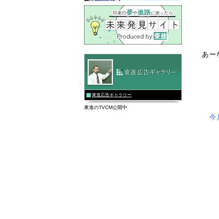
あー
東進広告ギャラリー
東進のTVCM公開中
今