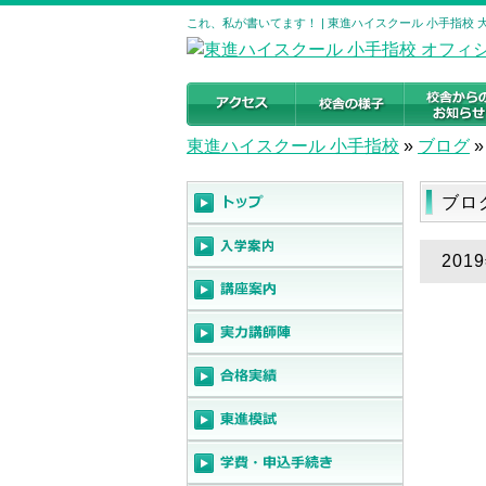
これ、私が書いてます！ | 東進ハイスクール 小手指校
東進ハイスクール 小手指校
»
ブログ
»
ブロ
20