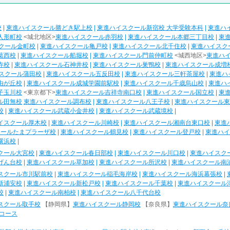
校
|
東進ハイスクール勝どき駅上校
|
東進ハイスクール新宿校 大学受験本科
|
東進ハ
人形町校
<城北地区>
東進ハイスクール赤羽校
|
東進ハイスクール本郷三丁目校
|
東
クール金町校
|
東進ハイスクール亀戸校
|
東進ハイスクール北千住校
|
東進ハイスク
葛西校
|
東進ハイスクール船堀校
|
東進ハイスクール門前仲町校
<城西地区>
東進ハ
寺校
|
東進ハイスクール石神井校
|
東進ハイスクール巣鴨校
|
東進ハイスクール成増
スクール蒲田校
|
東進ハイスクール五反田校
|
東進ハイスクール三軒茶屋校
|
東進ハ
由が丘校
|
東進ハイスクール成城学園前駅校
|
東進ハイスクール千歳烏山校
|
東進ハ
子玉川校
<東京都下>
東進ハイスクール吉祥寺南口校
|
東進ハイスクール国立校
|
東
ル田無校
東進ハイスクール調布校
|
東進ハイスクール八王子校
|
東進ハイスクール東
校
|
東進ハイスクール武蔵小金井校
|
東進ハイスクール武蔵境校
|
イスクール厚木校
|
東進ハイスクール川崎校
|
東進ハイスクール湘南台東口校
|
東進
クールたまプラーザ校
|
東進ハイスクール鶴見校
|
東進ハイスクール登戸校
|
東進ハイ
横浜校
|
クール大宮校
|
東進ハイスクール春日部校
|
東進ハイスクール川口校
|
東進ハイスク
げん台校
|
東進ハイスクール草加校
|
東進ハイスクール所沢校
|
東進ハイスクール南
スクール市川駅前校
|
東進ハイスクール稲毛海岸校
|
東進ハイスクール海浜幕張校
|
新浦安校
|
東進ハイスクール新松戸校
|
東進ハイスクール千葉校
|
東進ハイスクール
校
|
東進ハイスクール南柏校
|
東進ハイスクール八千代台校
スクール取手校
【静岡県】
東進ハイスクール静岡校
【奈良県】
東進ハイスクール奈
コース