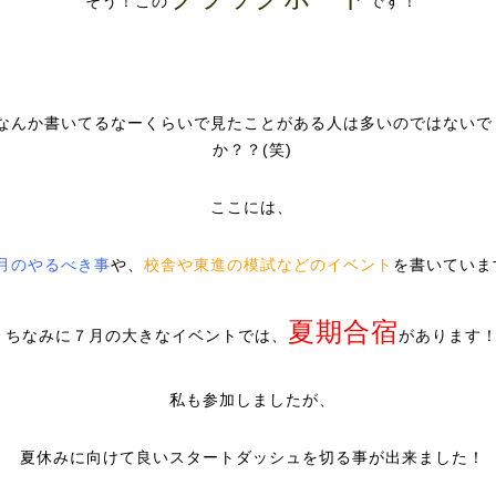
そう！この
です！
なんか書いてるなーくらいで見たことがある人は多いのではないで
か？？(笑)
ここには、
月のやるべき事
や、
校舎や東進の模試などのイベント
を書いていま
夏期合宿
ちなみに７月の大きなイベントでは、
があります
私も参加しましたが、
夏休みに向けて良いスタートダッシュを切る事が出来ました！