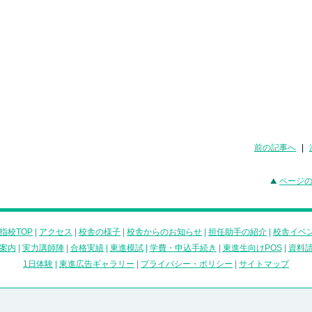
前の記事へ
|
ページ
指校TOP
|
アクセス
|
校舎の様子
|
校舎からのお知らせ
|
担任助手の紹介
|
校舎イベ
案内
|
実力講師陣
|
合格実績
|
東進模試
|
学費・申込手続き
|
東進生向けPOS
|
資料
1日体験
|
東進広告ギャラリー
|
プライバシー・ポリシー
|
サイトマップ