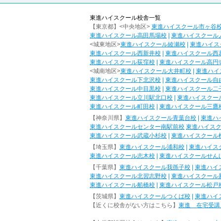
東進ハイスクール校舎一覧
【東京都】<中央地区>
東進ハイスクール市ヶ谷
東進ハイスクール高田馬場校
|
東進ハイスクール
<城東地区>
東進ハイスクール綾瀬校
|
東進ハイス
東進ハイスクール西新井校
|
東進ハイスクール西
東進ハイスクール荻窪校
|
東進ハイスクール高円
<城南地区>
東進ハイスクール大井町校
|
東進ハイ
東進ハイスクール下北沢校
|
東進ハイスクール自
東進ハイスクール中目黒校
|
東進ハイスクール二
東進ハイスクール立川駅北口校
|
東進ハイスクー
東進ハイスクール町田校
|
東進ハイスクール三鷹
【神奈川県】
東進ハイスクール青葉台校
|
東進ハ
東進ハイスクールセンター南駅前校
東進ハイス
東進ハイスクール武蔵小杉校
|
東進ハイスクール
【埼玉県】
東進ハイスクール浦和校
|
東進ハイス
東進ハイスクール志木校
|
東進ハイスクールせん
【千葉県】
東進ハイスクール我孫子校
|
東進ハイ
東進ハイスクール北習志野校
|
東進ハイスクール
東進ハイスクール船橋校
|
東進ハイスクール松戸
【茨城県】
東進ハイスクールつくば校
|
東進ハイ
【近くに校舎がない方はこちら】
東進 在宅受講