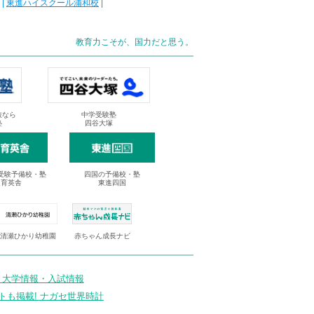
|
東進ハイスクール浦和校
|
教育力こそが、国力だと思う。
抜なら
中学受験塾
塾
四谷大塚
受験予備校・塾
四国の予備校・塾
進育英舎
東進四国
清瀬ひかり幼稚園
赤ちゃん成長ナビ
 大学情報・入試情報
トも掲載! ナガセ世界時計