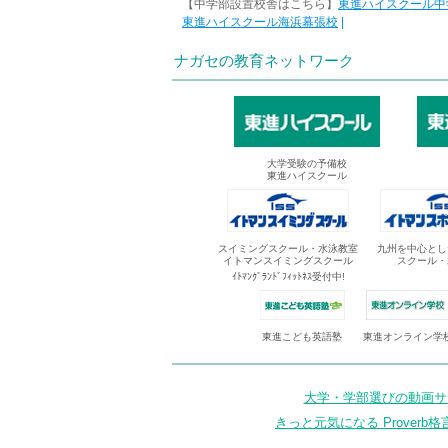
【中学部設置校舎はこちら】
東進ハイスクール中
東進ハイスクール海浜幕張校
|
ナガセの教育ネットワーク
大学受験の予備校
東進ハイスクール
スイミングスクール・水泳教室
九州を中心とし
イトマンスイミングスクール
スクール・
ｲﾄﾏﾝｸﾞﾗﾝﾄﾞﾌｨｯﾄﾈｽ受付中!
東進オンライン学
東進こども英語塾
大学・学部選びの動画サイ
きっと元気になる Proverb格