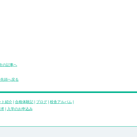
次の記事へ
の先頭へ戻る
ント紹介
|
合格体験記
|
ブログ
|
校舎アルバム
|
請求
|
入学のお申込み