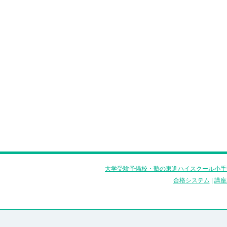
大学受験予備校・塾の東進ハイスクール小手
合格システム
|
講座