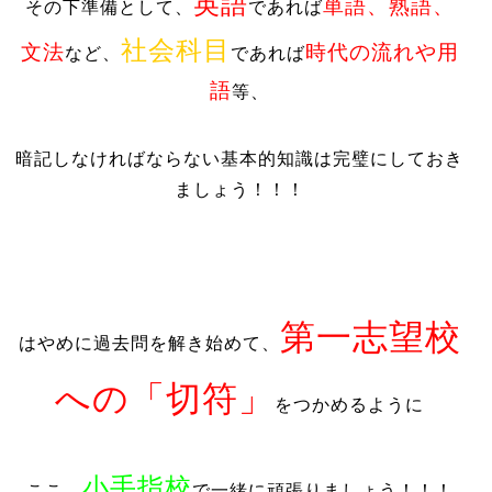
英語
単語、熟語、
その下準備として、
であれば
社会科目
文法
時代の流れや用
など、
であれば
語
等、
暗記しなければならない基本的知識は完璧にしておき
ましょう！！！
第一志望校
はやめに過去問を解き始めて、
への「切符」
をつかめるように
小手指校
ここ、
で一緒に頑張りましょう！！！