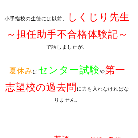
しくじり先生
小手指校の生徒には以前、
～担任助手不合格体験記～
で話しましたが、
センター試験
第一
夏休み
は
や
志望校の過去問
に力を入れなければな
りません。