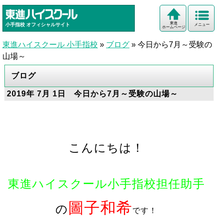
東進
小手指校
オフィシャルサイト
メニュー
ホームページ
東進ハイスクール 小手指校
»
ブログ
»
今日から7月～受験の
山場～
ブログ
2019年 7月 1日 今日から7月～受験の山場～
こんにちは！
東進ハイスクール小手指校担任助手
圖
子和希
の
です！