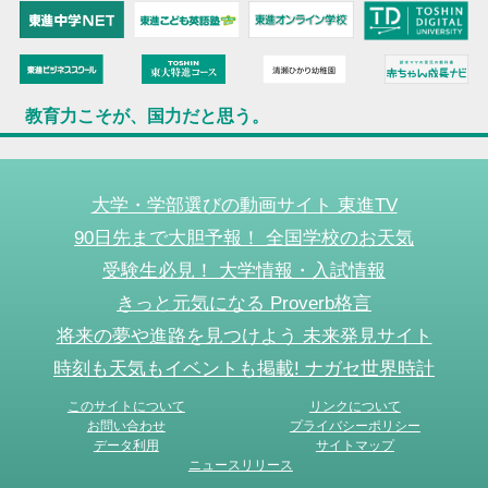
教育力こそが、国力だと思う。
大学・学部選びの動画サイト 東進TV
90日先まで大胆予報！ 全国学校のお天気
受験生必見！ 大学情報・入試情報
きっと元気になる Proverb格言
将来の夢や進路を見つけよう 未来発見サイト
時刻も天気もイベントも掲載! ナガセ世界時計
このサイトについて
リンクについて
お問い合わせ
プライバシーポリシー
データ利用
サイトマップ
ニュースリリース