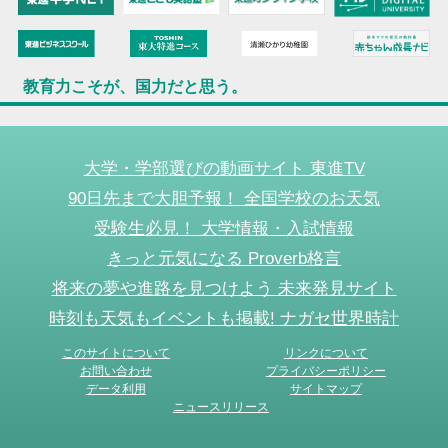
教育力こそが、国力だと思う。
大学・学部選びの動画サイト 東進TV
90日先まで大胆予報！ 全国学校のお天気
受験生必見！ 大学情報・入試情報
きっと元気になる Proverb格言
将来の夢や進路を見つけよう 未来発見サイト
時刻も天気もイベントも掲載! ナガセ世界時計
このサイトについて
リンクについて
お問い合わせ
プライバシーポリシー
データ利用
サイトマップ
ニュースリリース