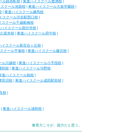
ール錦糸町校
|
東進ハイスクール豊洲校
|
イスクール池袋校
|
東進ハイスクール大泉学園校
|
校
|
東進ハイスクール練馬校
イスクール渋谷駅西口校
|
イスクール千歳船橋校
進ハイスクール国分寺校
|
久留米校
|
東進ハイスクール府中校
|
ハイスクール新百合ヶ丘校
|
スクール平塚校
|
東進ハイスクール藤沢校
|
ール川越校
|
東進ハイスクール小手指校
|
浦和校
|
東進ハイスクール与野校
東進ハイスクール柏校
|
津田沼校
|
東進ハイスクール成田駅前校
|
良校
|
|
東進ハイスクール浦和校
|
教育力こそが、国力だと思う。