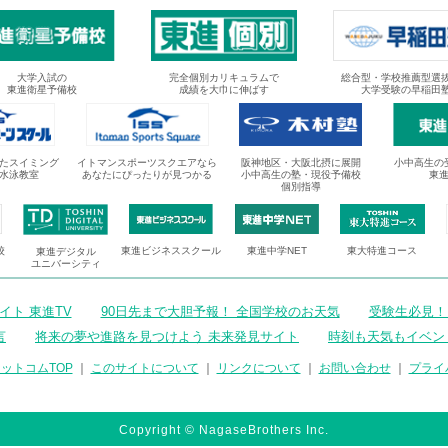
大学入試の
完全個別カリキュラムで
総合型・学校推薦型選
東進衛星予備校
成績を大巾に伸ばす
大学受験の早稲田
たスイミング
イトマンスポーツスクエアなら
阪神地区・大阪北摂に展開
小中高生の
水泳教室
あなたにぴったりが見つかる
小中高生の塾・現役予備校
東
個別指導
校
東進ビジネススクール
東進中学NET
東大特進コース
東進デジタル
ユニバーシティ
ト 東進TV
90日先まで大胆予報！ 全国学校のお天気
受験生必見！
言
将来の夢や進路を見つけよう 未来発見サイト
時刻も天気もイベン
ットコムTOP
｜
このサイトについて
｜
リンクについて
｜
お問い合わせ
｜
プライ
Copyright © NagaseBrothers Inc.