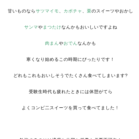
甘いものなら
サツマイモ
、
カボチャ
、
栗
のスイーツやおかし
サンマ
や
まつたけ
なんかもおいしいですよね
肉まん
や
おでん
なんかも
寒くなり始めるこの時期にぴったりです！
どれもこれもおいしそうでたくさん食べてしまいます?
受験生時代も疲れたときには休憩がてら
よくコンビ二スイーツを買って食べてました！