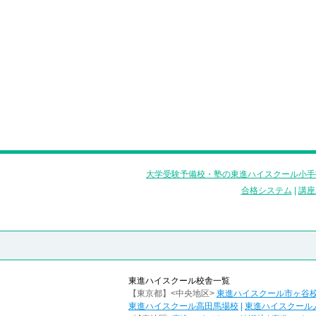
大学受験予備校・塾の東進ハイスクール小手
合格システム
|
講座
東進ハイスクール校舎一覧
【東京都】<中央地区>
東進ハイスクール市ヶ谷
東進ハイスクール高田馬場校
|
東進ハイスクール