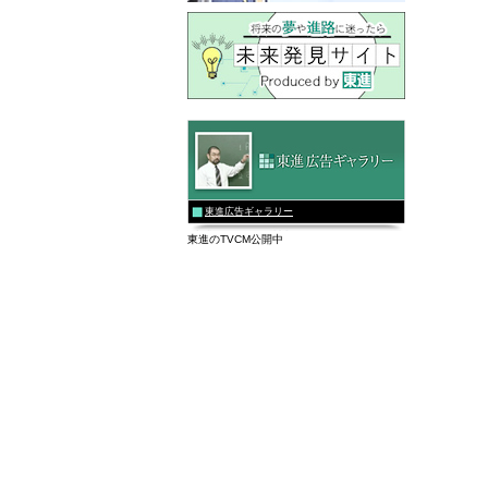
東進広告ギャラリー
東進のTVCM公開中