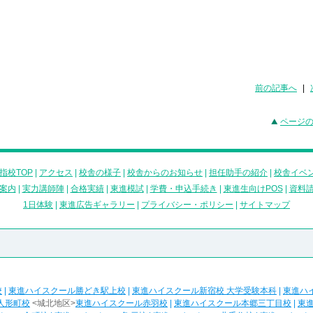
前の記事へ
|
ページ
指校TOP
|
アクセス
|
校舎の様子
|
校舎からのお知らせ
|
担任助手の紹介
|
校舎イベ
案内
|
実力講師陣
|
合格実績
|
東進模試
|
学費・申込手続き
|
東進生向けPOS
|
資料
1日体験
|
東進広告ギャラリー
|
プライバシー・ポリシー
|
サイトマップ
校
|
東進ハイスクール勝どき駅上校
|
東進ハイスクール新宿校 大学受験本科
|
東進ハ
人形町校
<城北地区>
東進ハイスクール赤羽校
|
東進ハイスクール本郷三丁目校
|
東