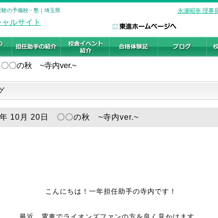
大学受験の予備校・塾｜埼玉県
永瀬昭幸 理事
〇〇の秋 ~寺内ver.~
グ
8年 10月 20日 〇〇の秋 ~寺内ver.~
こんにちは！一年担任助手の寺内です！
最近、電車でライオンズファンの方を良く見かけます。