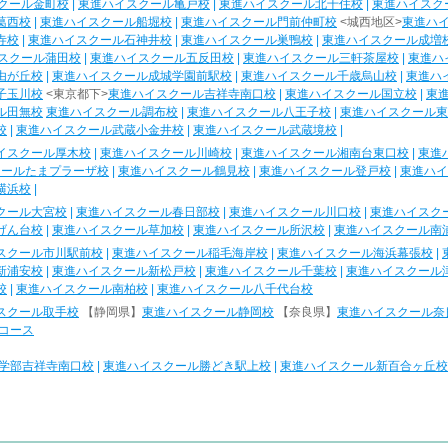
クール金町校
|
東進ハイスクール亀戸校
|
東進ハイスクール北千住校
|
東進ハイスク
葛西校
|
東進ハイスクール船堀校
|
東進ハイスクール門前仲町校
<城西地区>
東進ハ
寺校
|
東進ハイスクール石神井校
|
東進ハイスクール巣鴨校
|
東進ハイスクール成増
スクール蒲田校
|
東進ハイスクール五反田校
|
東進ハイスクール三軒茶屋校
|
東進ハ
由が丘校
|
東進ハイスクール成城学園前駅校
|
東進ハイスクール千歳烏山校
|
東進ハ
子玉川校
<東京都下>
東進ハイスクール吉祥寺南口校
|
東進ハイスクール国立校
|
東
ル田無校
東進ハイスクール調布校
|
東進ハイスクール八王子校
|
東進ハイスクール東
校
|
東進ハイスクール武蔵小金井校
|
東進ハイスクール武蔵境校
|
イスクール厚木校
|
東進ハイスクール川崎校
|
東進ハイスクール湘南台東口校
|
東進
クールたまプラーザ校
|
東進ハイスクール鶴見校
|
東進ハイスクール登戸校
|
東進ハイ
横浜校
|
クール大宮校
|
東進ハイスクール春日部校
|
東進ハイスクール川口校
|
東進ハイスク
げん台校
|
東進ハイスクール草加校
|
東進ハイスクール所沢校
|
東進ハイスクール南
スクール市川駅前校
|
東進ハイスクール稲毛海岸校
|
東進ハイスクール海浜幕張校
|
新浦安校
|
東進ハイスクール新松戸校
|
東進ハイスクール千葉校
|
東進ハイスクール
校
|
東進ハイスクール南柏校
|
東進ハイスクール八千代台校
スクール取手校
【静岡県】
東進ハイスクール静岡校
【奈良県】
東進ハイスクール奈
コース
学部吉祥寺南口校
|
東進ハイスクール勝どき駅上校
|
東進ハイスクール新百合ヶ丘校