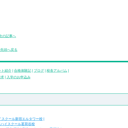
次の記事へ
の先頭へ戻る
ント紹介
|
合格体験記
|
ブログ
|
校舎アルバム
|
請求
|
入学のお申込み
イスクール新宿エルタワー校
|
進ハイスクール茗荷谷校