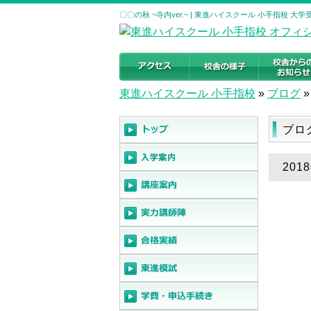
〇〇の秋 ~寺内ver.~ | 東進ハイスクール 小手指校 
東進ハイスクール 小手指校
»
ブログ
»
ブロ
201