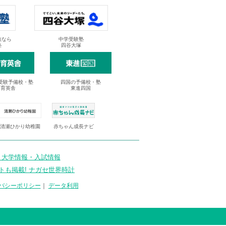
抜なら
中学受験塾
塾
四谷大塚
受験予備校・塾
四国の予備校・塾
進育英舎
東進四国
清瀬ひかり幼稚園
赤ちゃん成長ナビ
 大学情報・入試情報
トも掲載! ナガセ世界時計
バシーポリシー
｜
データ利用