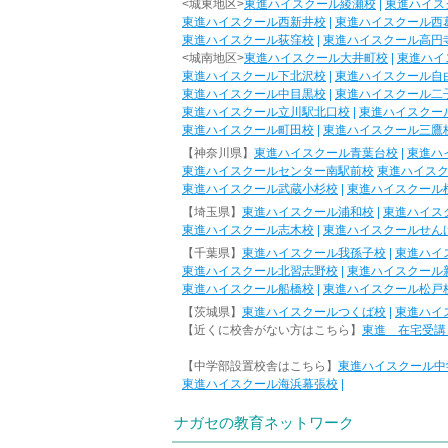
<城東地区>
東進ハイスクール綾瀬校
|
東進ハイス
東進ハイスクール西新井校
|
東進ハイスクール西
東進ハイスクール荻窪校
|
東進ハイスクール高円
<城南地区>
東進ハイスクール大井町校
|
東進ハイ
東進ハイスクール下北沢校
|
東進ハイスクール自
東進ハイスクール中目黒校
|
東進ハイスクール二
東進ハイスクール立川駅北口校
|
東進ハイスクー
東進ハイスクール町田校
|
東進ハイスクール三鷹
【神奈川県】
東進ハイスクール青葉台校
|
東進ハ
東進ハイスクールセンター南駅前校
東進ハイス
東進ハイスクール武蔵小杉校
|
東進ハイスクール
【埼玉県】
東進ハイスクール浦和校
|
東進ハイス
東進ハイスクール志木校
|
東進ハイスクールせん
【千葉県】
東進ハイスクール我孫子校
|
東進ハイ
東進ハイスクール北習志野校
|
東進ハイスクール
東進ハイスクール船橋校
|
東進ハイスクール松戸
【茨城県】
東進ハイスクールつくば校
|
東進ハイ
【近くに校舎がない方はこちら】
東進 在宅受講
【中学部設置校舎はこちら】
東進ハイスクール中
東進ハイスクール海浜幕張校
|
ナガセの教育ネットワーク