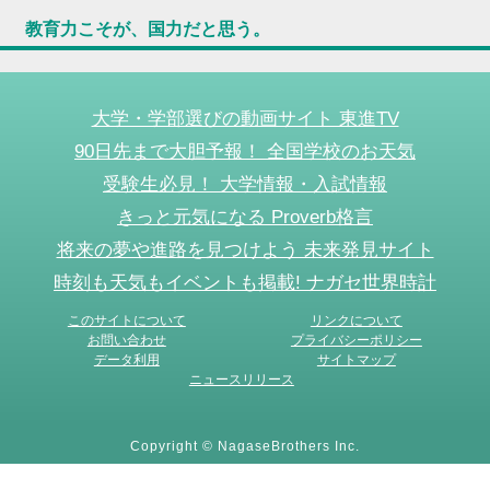
教育力こそが、国力だと思う。
大学・学部選びの動画サイト 東進TV
90日先まで大胆予報！ 全国学校のお天気
受験生必見！ 大学情報・入試情報
きっと元気になる Proverb格言
将来の夢や進路を見つけよう 未来発見サイト
時刻も天気もイベントも掲載! ナガセ世界時計
このサイトについて
リンクについて
お問い合わせ
プライバシーポリシー
データ利用
サイトマップ
ニュースリリース
Copyright © NagaseBrothers Inc.