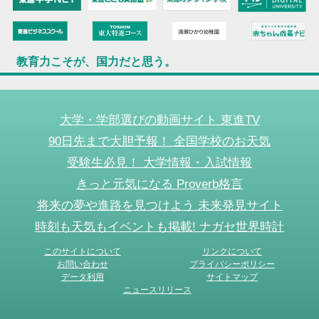
教育力こそが、国力だと思う。
大学・学部選びの動画サイト 東進TV
90日先まで大胆予報！ 全国学校のお天気
受験生必見！ 大学情報・入試情報
きっと元気になる Proverb格言
将来の夢や進路を見つけよう 未来発見サイト
時刻も天気もイベントも掲載! ナガセ世界時計
このサイトについて
リンクについて
お問い合わせ
プライバシーポリシー
データ利用
サイトマップ
ニュースリリース