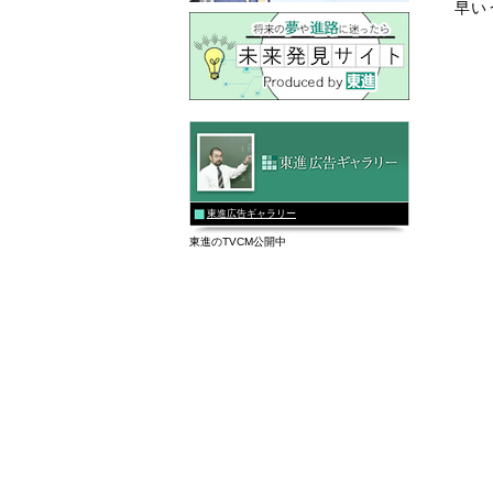
早い
東進広告ギャラリー
東進のTVCM公開中