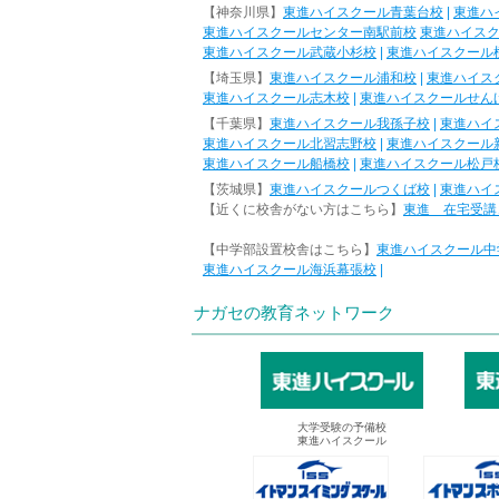
【神奈川県】
東進ハイスクール青葉台校
|
東進ハ
東進ハイスクールセンター南駅前校
東進ハイス
東進ハイスクール武蔵小杉校
|
東進ハイスクール
【埼玉県】
東進ハイスクール浦和校
|
東進ハイス
東進ハイスクール志木校
|
東進ハイスクールせん
【千葉県】
東進ハイスクール我孫子校
|
東進ハイ
東進ハイスクール北習志野校
|
東進ハイスクール
東進ハイスクール船橋校
|
東進ハイスクール松戸
【茨城県】
東進ハイスクールつくば校
|
東進ハイ
【近くに校舎がない方はこちら】
東進 在宅受講
【中学部設置校舎はこちら】
東進ハイスクール中
東進ハイスクール海浜幕張校
|
ナガセの教育ネットワーク
大学受験の予備校
東進ハイスクール