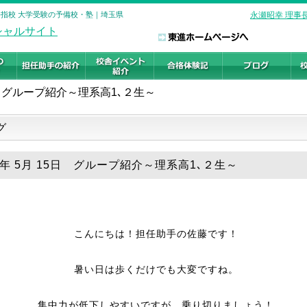
小手指校 大学受験の予備校・塾｜埼玉県
永瀬昭幸 理事
グループ紹介～理系高1､２生～
グ
18年 5月 15日 グループ紹介～理系高1､２生～
こんにちは！担任助手の佐藤です！
暑い日は歩くだけでも大変ですね。
集中力が低下しやすいですが、乗り切りましょう！