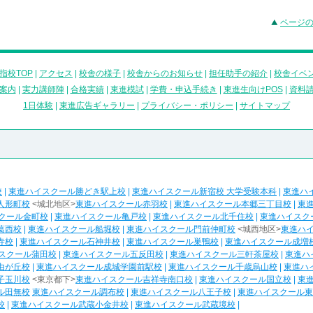
ページ
指校TOP
|
アクセス
|
校舎の様子
|
校舎からのお知らせ
|
担任助手の紹介
|
校舎イベ
案内
|
実力講師陣
|
合格実績
|
東進模試
|
学費・申込手続き
|
東進生向けPOS
|
資料
1日体験
|
東進広告ギャラリー
|
プライバシー・ポリシー
|
サイトマップ
校
|
東進ハイスクール勝どき駅上校
|
東進ハイスクール新宿校 大学受験本科
|
東進ハ
人形町校
<城北地区>
東進ハイスクール赤羽校
|
東進ハイスクール本郷三丁目校
|
東
クール金町校
|
東進ハイスクール亀戸校
|
東進ハイスクール北千住校
|
東進ハイスク
葛西校
|
東進ハイスクール船堀校
|
東進ハイスクール門前仲町校
<城西地区>
東進ハ
寺校
|
東進ハイスクール石神井校
|
東進ハイスクール巣鴨校
|
東進ハイスクール成増
スクール蒲田校
|
東進ハイスクール五反田校
|
東進ハイスクール三軒茶屋校
|
東進ハ
由が丘校
|
東進ハイスクール成城学園前駅校
|
東進ハイスクール千歳烏山校
|
東進ハ
子玉川校
<東京都下>
東進ハイスクール吉祥寺南口校
|
東進ハイスクール国立校
|
東
ル田無校
東進ハイスクール調布校
|
東進ハイスクール八王子校
|
東進ハイスクール東
校
|
東進ハイスクール武蔵小金井校
|
東進ハイスクール武蔵境校
|