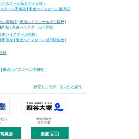
ハイスクール新百合ヶ丘校
|
スクール平塚校
|
東進ハイスクール藤沢校
|
ール川越校
|
東進ハイスクール小手指校
|
浦和校
|
東進ハイスクール与野校
東進ハイスクール柏校
|
津田沼校
|
東進ハイスクール成田駅前校
|
良校
|
|
東進ハイスクール浦和校
|
教育力こそが、国力だと思う。
抜なら
中学受験塾
塾
四谷大塚