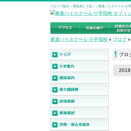
グループ紹介～理系高1､２生～ | 東進ハイスクール 
東進ハイスクール 小手指校
»
ブログ
»
ブロ
20