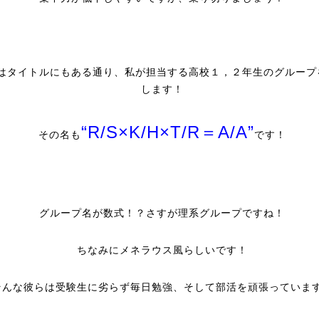
はタイトルにもある通り、私が担当する高校１，２年生のグループ
します！
“R/S×K/H×T/R＝A/A”
その名も
です！
グループ名が数式！？さすが理系グループですね！
ちなみにメネラウス風らしいです！
そんな彼らは受験生に劣らず毎日勉強、そして部活を頑張っていま