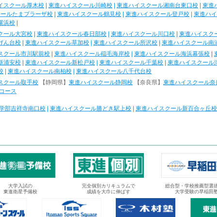
イスクール厚木校
|
東進ハイスクール川崎校
|
東進ハイスクール湘南台東口校
|
東進
クールたまプラーザ校
|
東進ハイスクール鶴見校
|
東進ハイスクール登戸校
|
東進ハイ
横浜校
|
クール大宮校
|
東進ハイスクール春日部校
|
東進ハイスクール川口校
|
東進ハイスク
げん台校
|
東進ハイスクール草加校
|
東進ハイスクール所沢校
|
東進ハイスクール南
スクール市川駅前校
|
東進ハイスクール稲毛海岸校
|
東進ハイスクール海浜幕張校
|
新浦安校
|
東進ハイスクール新松戸校
|
東進ハイスクール千葉校
|
東進ハイスクール
校
|
東進ハイスクール南柏校
|
東進ハイスクール八千代台校
スクール取手校
【静岡県】
東進ハイスクール静岡校
【奈良県】
東進ハイスクール奈
コース
学部吉祥寺南口校
|
東進ハイスクール勝どき駅上校
|
東進ハイスクール新百合ヶ丘校
大学入試の
完全個別カリキュラムで
総合型・学校推薦型選
東進衛星予備校
成績を大巾に伸ばす
大学受験の早稲田