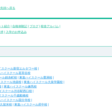
の先頭へ戻る
ント紹介
|
合格体験記
|
ブログ
|
校舎アルバム
|
請求
|
入学のお申込み
イスクール新宿エルタワー校
|
進ハイスクール茗荷谷校
ール錦糸町校
|
東進ハイスクール豊洲校
|
イスクール池袋校
|
東進ハイスクール大泉学園校
|
校
|
東進ハイスクール練馬校
イスクール渋谷駅西口校
|
イスクール千歳船橋校
進ハイスクール国分寺校
|
久留米校
|
東進ハイスクール府中校
|