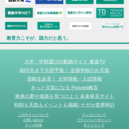
教育力こそが、国力だと思う。
大学・学部選びの動画サイト 東進TV
90日先まで大胆予報！ 全国学校のお天気
受験生必見！ 大学情報・入試情報
きっと元気になる Proverb格言
将来の夢や進路を見つけよう 未来発見サイト
時刻も天気もイベントも掲載! ナガセ世界時計
このサイトについて
リンクについて
お問い合わせ
プライバシーポリシー
データ利用
サイトマップ