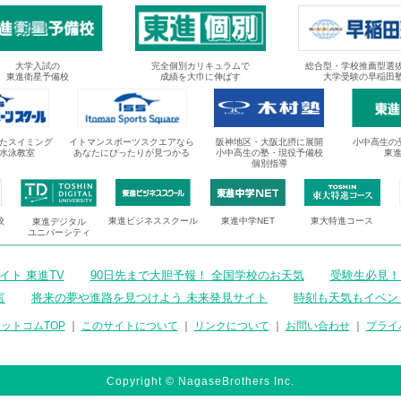
大学入試の
完全個別カリキュラムで
総合型・学校推薦型選
東進衛星予備校
成績を大巾に伸ばす
大学受験の早稲田
たスイミング
イトマンスポーツスクエアなら
阪神地区・大阪北摂に展開
小中高生の
水泳教室
あなたにぴったりが見つかる
小中高生の塾・現役予備校
東
個別指導
校
東進ビジネススクール
東進中学NET
東大特進コース
東進デジタル
ユニバーシティ
ト 東進TV
90日先まで大胆予報！ 全国学校のお天気
受験生必見！
言
将来の夢や進路を見つけよう 未来発見サイト
時刻も天気もイベン
ットコムTOP
｜
このサイトについて
｜
リンクについて
｜
お問い合わせ
｜
プライ
Copyright © NagaseBrothers Inc.