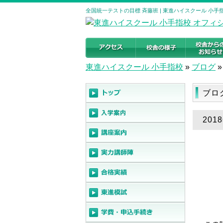
全国統一テストの目標 斉藤班 | 東進ハイスクール 小
東進ハイスクール 小手指校
»
ブログ
»
ブロ
20