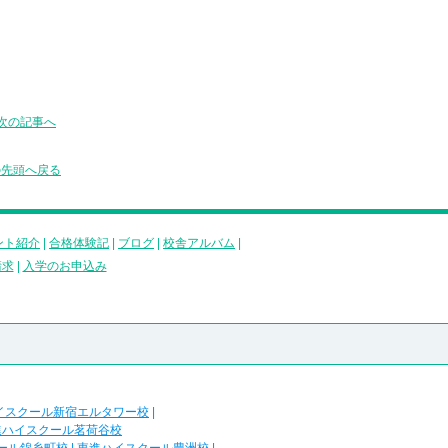
次の記事へ
の先頭へ戻る
ント紹介
|
合格体験記
|
ブログ
|
校舎アルバム
|
請求
|
入学のお申込み
イスクール新宿エルタワー校
|
進ハイスクール茗荷谷校