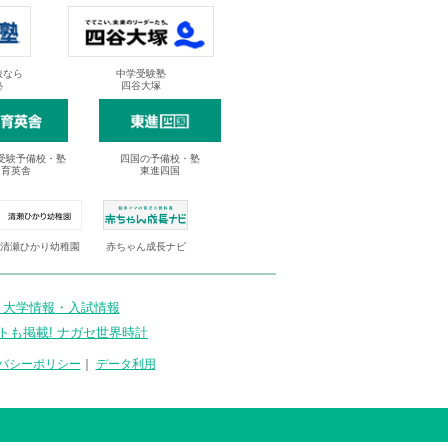
抜なら
中学受験塾
塾
四谷大塚
受験予備校・塾
四国の予備校・塾
進育英舎
東進四国
清瀬ひかり幼稚園
赤ちゃん成長ナビ
 大学情報・入試情報
トも掲載! ナガセ世界時計
バシーポリシー
｜
データ利用