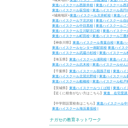
<城東地区>
東進ハイスクール綾瀬校
|
東進ハイス
東進ハイスクール西新井校
|
東進ハイスクール西
東進ハイスクール荻窪校
|
東進ハイスクール高円
<城南地区>
東進ハイスクール大井町校
|
東進ハイ
東進ハイスクール下北沢校
|
東進ハイスクール自
東進ハイスクール中目黒校
|
東進ハイスクール二
東進ハイスクール立川駅北口校
|
東進ハイスクー
東進ハイスクール町田校
|
東進ハイスクール三鷹
【神奈川県】
東進ハイスクール青葉台校
|
東進ハ
東進ハイスクールセンター南駅前校
東進ハイス
東進ハイスクール武蔵小杉校
|
東進ハイスクール
【埼玉県】
東進ハイスクール浦和校
|
東進ハイス
東進ハイスクール志木校
|
東進ハイスクールせん
【千葉県】
東進ハイスクール我孫子校
|
東進ハイ
東進ハイスクール北習志野校
|
東進ハイスクール
東進ハイスクール船橋校
|
東進ハイスクール松戸
【茨城県】
東進ハイスクールつくば校
|
東進ハイ
【近くに校舎がない方はこちら】
東進 在宅受講
【中学部設置校舎はこちら】
東進ハイスクール中
東進ハイスクール海浜幕張校
|
ナガセの教育ネットワーク