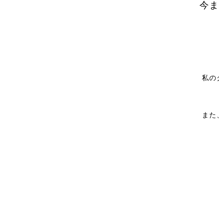
今ま
私の
また