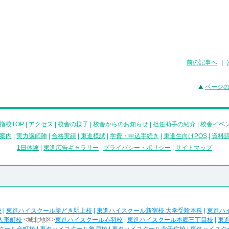
前の記事へ
|
ページ
指校TOP
|
アクセス
|
校舎の様子
|
校舎からのお知らせ
|
担任助手の紹介
|
校舎イベ
案内
|
実力講師陣
|
合格実績
|
東進模試
|
学費・申込手続き
|
東進生向けPOS
|
資料
1日体験
|
東進広告ギャラリー
|
プライバシー・ポリシー
|
サイトマップ
校
|
東進ハイスクール勝どき駅上校
|
東進ハイスクール新宿校 大学受験本科
|
東進ハ
人形町校
<城北地区>
東進ハイスクール赤羽校
|
東進ハイスクール本郷三丁目校
|
東