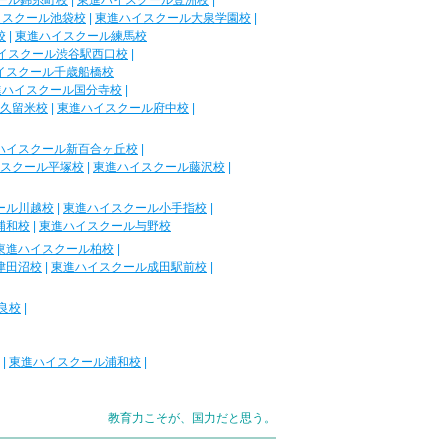
ール錦糸町校
|
東進ハイスクール豊洲校
|
イスクール池袋校
|
東進ハイスクール大泉学園校
|
校
|
東進ハイスクール練馬校
イスクール渋谷駅西口校
|
イスクール千歳船橋校
進ハイスクール国分寺校
|
久留米校
|
東進ハイスクール府中校
|
ハイスクール新百合ヶ丘校
|
スクール平塚校
|
東進ハイスクール藤沢校
|
ール川越校
|
東進ハイスクール小手指校
|
浦和校
|
東進ハイスクール与野校
東進ハイスクール柏校
|
津田沼校
|
東進ハイスクール成田駅前校
|
良校
|
|
東進ハイスクール浦和校
|
教育力こそが、国力だと思う。