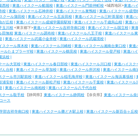
クール金町校
|
東進ハイスクール亀戸校
|
東進ハイスクール北千住校
|
東進ハイスク
葛西校
|
東進ハイスクール船堀校
|
東進ハイスクール門前仲町校
<城西地区>
東進ハ
寺校
|
東進ハイスクール石神井校
|
東進ハイスクール巣鴨校
|
東進ハイスクール成増
スクール蒲田校
|
東進ハイスクール五反田校
|
東進ハイスクール三軒茶屋校
|
東進ハ
由が丘校
|
東進ハイスクール成城学園前駅校
|
東進ハイスクール千歳烏山校
|
東進ハ
子玉川校
<東京都下>
東進ハイスクール吉祥寺南口校
|
東進ハイスクール国立校
|
東
ル田無校
東進ハイスクール調布校
|
東進ハイスクール八王子校
|
東進ハイスクール東
校
|
東進ハイスクール武蔵小金井校
|
東進ハイスクール武蔵境校
|
イスクール厚木校
|
東進ハイスクール川崎校
|
東進ハイスクール湘南台東口校
|
東進
クールたまプラーザ校
|
東進ハイスクール鶴見校
|
東進ハイスクール登戸校
|
東進ハイ
横浜校
|
クール大宮校
|
東進ハイスクール春日部校
|
東進ハイスクール川口校
|
東進ハイスク
げん台校
|
東進ハイスクール草加校
|
東進ハイスクール所沢校
|
東進ハイスクール南
スクール市川駅前校
|
東進ハイスクール稲毛海岸校
|
東進ハイスクール海浜幕張校
|
新浦安校
|
東進ハイスクール新松戸校
|
東進ハイスクール千葉校
|
東進ハイスクール
校
|
東進ハイスクール南柏校
|
東進ハイスクール八千代台校
スクール取手校
【静岡県】
東進ハイスクール静岡校
【奈良県】
東進ハイスクール奈
コース
学部吉祥寺南口校
|
東進ハイスクール勝どき駅上校
|
東進ハイスクール新百合ヶ丘校