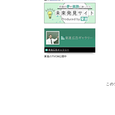
東進広告ギャラリー
東進のTVCM公開中
この