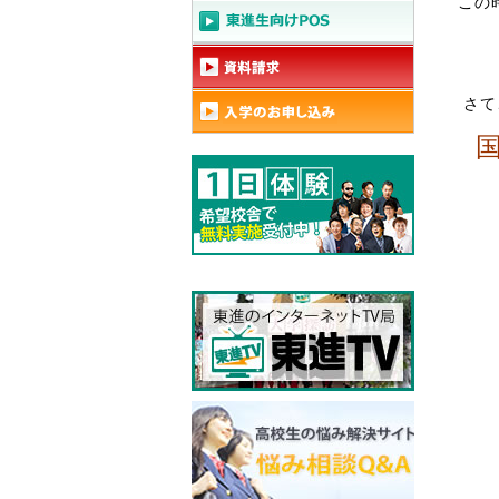
この
さて