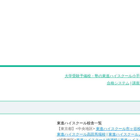
大学受験予備校・塾の東進ハイスクール小手
合格システム
|
講座
東進ハイスクール校舎一覧
【東京都】<中央地区>
東進ハイスクール市ヶ谷
東進ハイスクール高田馬場校
|
東進ハイスクール